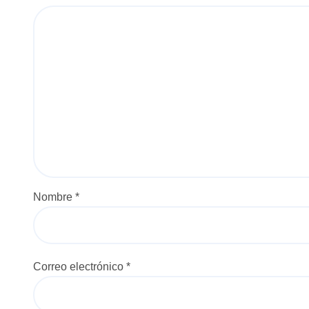
d
a
s
Nombre
*
Correo electrónico
*