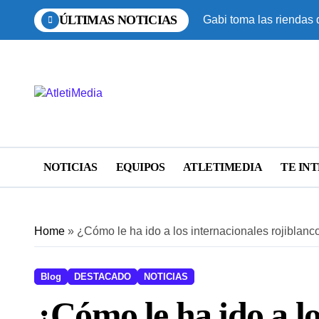
Saltar
ÚLTIMAS NOTICIAS
Gabi toma las riendas 
al
contenido
NOTICIAS
EQUIPOS
ATLETIMEDIA
TE IN
Home
»
¿Cómo le ha ido a los internacionales rojiblanc
Blog
DESTACADO
NOTICIAS
¿Cómo le ha ido a lo