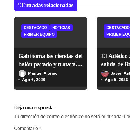
c
Entradas relacionadas
i
ó
DESTACADO
NOTICIAS
DESTACADO
n
PRIMER EQUIPO
PRIMER EQ
d
Gabi toma las riendas del
El Atlético 
e
balón parado y tratará de
salida de R
e
resucitar una faceta que
lanzarse a 
Manuel Alonso
Javier As
Simeone desea recuperar
Ago 6, 2026
Ago 5, 2026
n
t
r
Deja una respuesta
a
Tu dirección de correo electrónico no será publicada.
Lo
Comentario
*