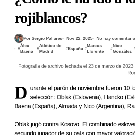
rojiblancos?
Por Sergio Pallares
Nov 22, 2025
No hay comentari
Álex
Atlético de
Marcos
Nico
#
#
#
España
#
#
Baena
Madrid
Llorente
González
Fotografía de archivo fechada el 23 de marzo de 2023 
Ron
D
urante el parón de noviembre fueron 10 l
selección: Oblak (Eslovenia), Hancko (Es
Baena (España), Almada y Nico (Argentina), Rasp
Oblak jugó contra Kosovo. El combinado esloven
segundo jugador de su país con mayor valoración 