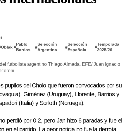
os
Pablo
Selección
Selección
Temporada
#
Oblak
#
#
#
#
Barrios
Argentina
Española
2025/26
del futbolista argentino Thiago Almada. EFE/ Juan Ignacio
coroni
os pupilos del Cholo que fueron convocados por su
lovaquia), Giménez (Uruguay), Llorente, Barrios y
adori (Italia) y Sorloth (Noruega).
o perdió por 0-2, pero Jan hizo 6 paradas y fue el
en el partido. La peor noticia no fue la derrota,