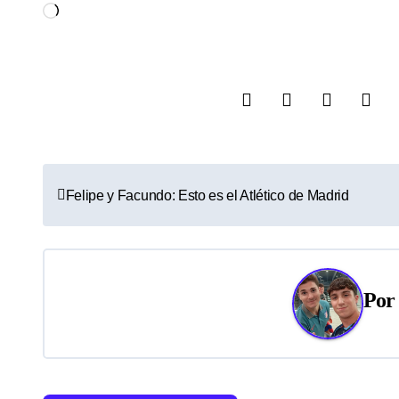
Cargando...
N
Felipe y Facundo: Esto es el Atlético de Madrid
a
v
e
Po
g
a