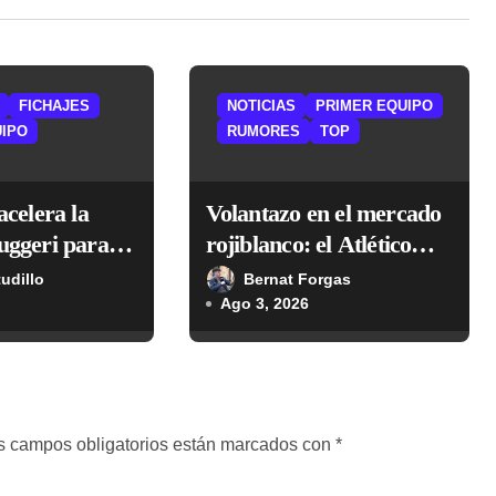
FICHAJES
NOTICIAS
PRIMER EQUIPO
UIPO
RUMORES
TOP
acelera la
Volantazo en el mercado
uggeri para
rojiblanco: el Atlético
por el Cuti
sigue la pista de Grealish
tudillo
Bernat Forgas
Ago 3, 2026
s campos obligatorios están marcados con
*