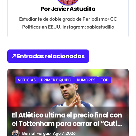
i
Por
Javier Astudillo
ó
Estudiante de doble grado de Periodismo+CC
n
Políticas en EEUU. Instagram: xabiastudillo
d
e
e
Entradas relacionadas
n
t
NOTICIAS
PRIMER EQUIPO
RUMORES
TOP
r
a
d
a
El Atlético ultima el precio final con
el Tottenham para cerrar al “Cuti”
s
Romero
Bernat Forgas
Ago 7, 2026