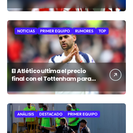
NOTICIAS
PRIMER EQUIPO
RUMORES
TOP
El Atlético ultima el precio
final con el Tottenham para
cerrar al “Cuti” Romero
ANÁLISIS
DESTACADO
PRIMER EQUIPO