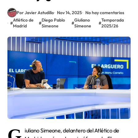
Por Javier Astudillo
Nov 14, 2025
No hay comentarios
Atlético de
Diego Pablo
Giuliano
Temporada
#
#
#
#
Madrid
Simeone
Simeone
2025/26
G
iuliano Simeone, delantero del Atlético de