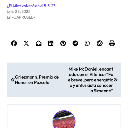
¿El Atleti volverá en el 5-3-2?
junio 28, 2025
En «CARRUSEL»
N
Mike McDaniel, encant
a
ado con el Atlético: “Fu
Griezmann, Premio de
e breve, pero energétic
Honor en Pozuelo
v
o y entusiasta conocer
a Simeone”
e
g
a
c