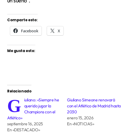
un sueño”.
Comparte esto:
Facebook
X
Me gusta esto:
Relacionado
G
iuliano: «Siempre he
Giuliano Simeone renovará
querido jugar la
con el Atlético de Madrid hasta
Champions con el
2030
Atlético»
enero 15, 2026
septiembre 16, 2025
En «NOTICIAS»
En «DESTACADO»