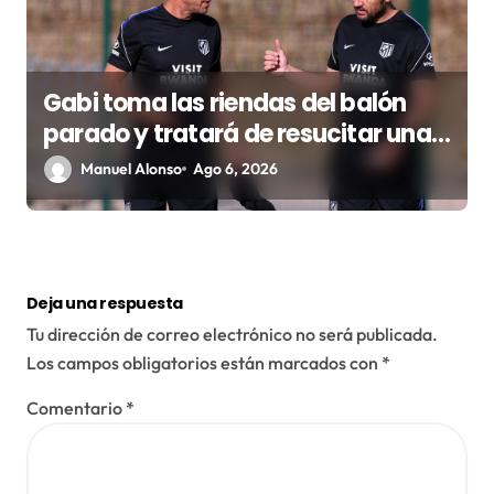
Gabi toma las riendas del balón
parado y tratará de resucitar una
faceta que Simeone desea
Manuel Alonso
Ago 6, 2026
recuperar
Deja una respuesta
Tu dirección de correo electrónico no será publicada.
Los campos obligatorios están marcados con
*
Comentario
*