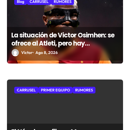
a
Blog
CARRUSEL
RUMORES
d
a
s
La situación de Victor Osimhen: se
ofrece al Atleti, pero hay
obstáculos de sobra
Víctor
Ago 8, 2026
CARRUSEL
PRIMER EQUIPO
RUMORES