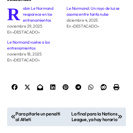
R
obin Le Normand
Le Normand: Un rayo de luz se
reaparece en los
asoma entre tanta nube
entrenamientos
diciembre 4, 2025
noviembre 29, 2025
En «DESTACADO»
En «DESTACADO»
Le Normand vuelve a los
entrenamientos
noviembre 18, 2025
En «DESTACADO»
N
Para pitarle un penalti
La final para la Nations
a
al Atleti
League, ya hay horario
v