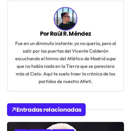
e
g
a
Por
Raúl R. Méndez
c
Fue en un diminuto instante: yo no quería, pero al
i
salir por las puertas del Vicente Calderón
ó
escuchando el himno del Atlético de Madrid supe
n
que no había nada en la Tierra que se pareciera
d
más al Cielo. Aquí te suelo traer la crónica de los
partidos de nuestro Atleti.
e
e
n
Entradas relacionadas
t
r