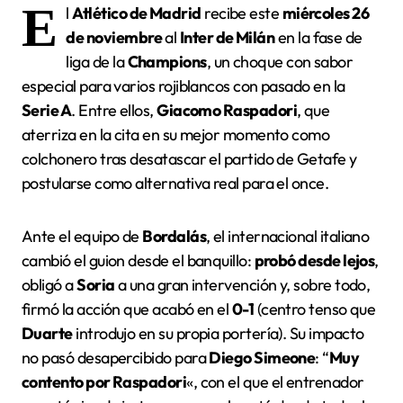
E
l
Atlético de Madrid
recibe este
miércoles 26
de noviembre
al
Inter de Milán
en la fase de
liga de la
Champions
, un choque con sabor
especial para varios rojiblancos con pasado en la
Serie A
. Entre ellos,
Giacomo Raspadori
, que
aterriza en la cita en su mejor momento como
colchonero tras desatascar el partido de Getafe y
postularse como alternativa real para el once.
Ante el equipo de
Bordalás
, el internacional italiano
cambió el guion desde el banquillo:
probó desde lejos
,
obligó a
Soria
a una gran intervención y, sobre todo,
firmó la acción que acabó en el
0-1
(centro tenso que
Duarte
introdujo en su propia portería). Su impacto
no pasó desapercibido para
Diego Simeone
: “
Muy
contento por Raspadori
«, con el que el entrenador