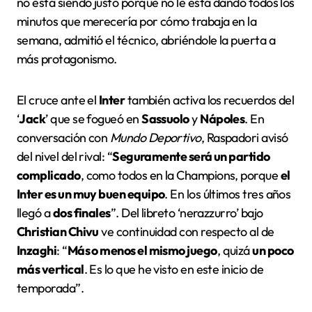
no está siendo justo porque no le está dando todos los
minutos que merecería por cómo trabaja en la
semana, admitió el técnico, abriéndole la puerta a
más protagonismo.
El cruce ante el
Inter
también activa los recuerdos del
‘
Jack
’ que se fogueó en
Sassuolo
y
Nápoles
. En
conversación con
Mundo Deportivo
, Raspadori avisó
del nivel del rival: “
Seguramente será un partido
complicado
, como todos en la Champions, porque
el
Inter es un muy buen equipo
. En los últimos tres años
llegó a
dos finales
”. Del libreto ‘nerazzurro’ bajo
Christian Chivu
ve continuidad con respecto al de
Inzaghi
: “
Más o menos el mismo juego
, quizá
un poco
más vertical
. Es lo que he visto en este inicio de
temporada”.