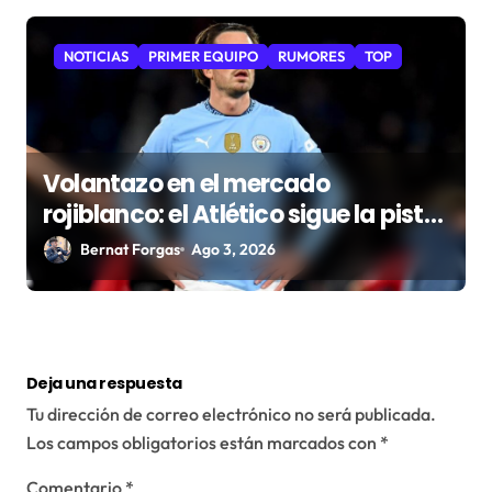
NOTICIAS
PRIMER EQUIPO
RUMORES
TOP
Volantazo en el mercado
rojiblanco: el Atlético sigue la pista
de Grealish
Bernat Forgas
Ago 3, 2026
Deja una respuesta
Tu dirección de correo electrónico no será publicada.
Los campos obligatorios están marcados con
*
Comentario
*