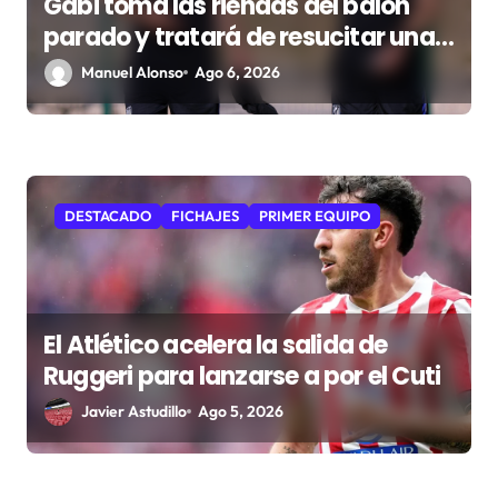
Gabi toma las riendas del balón
a
parado y tratará de resucitar una
s
faceta que Simeone desea
Manuel Alonso
Ago 6, 2026
recuperar
DESTACADO
FICHAJES
PRIMER EQUIPO
El Atlético acelera la salida de
Ruggeri para lanzarse a por el Cuti
Javier Astudillo
Ago 5, 2026