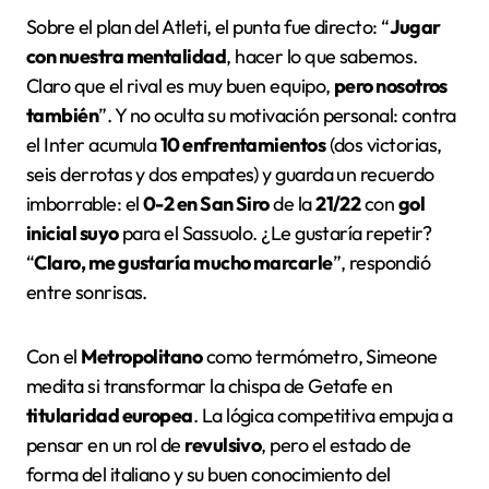
Sobre el plan del Atleti, el punta fue directo: “
Jugar
con nuestra mentalidad
, hacer lo que sabemos.
Claro que el rival es muy buen equipo,
pero nosotros
también
”. Y no oculta su motivación personal: contra
el Inter acumula
10 enfrentamientos
(dos victorias,
seis derrotas y dos empates) y guarda un recuerdo
imborrable: el
0-2 en San Siro
de la
21/22
con
gol
inicial suyo
para el Sassuolo. ¿Le gustaría repetir?
“
Claro, me gustaría mucho marcarle
”, respondió
entre sonrisas.
Con el
Metropolitano
como termómetro, Simeone
medita si transformar la chispa de Getafe en
titularidad europea
. La lógica competitiva empuja a
pensar en un rol de
revulsivo
, pero el estado de
forma del italiano y su buen conocimiento del