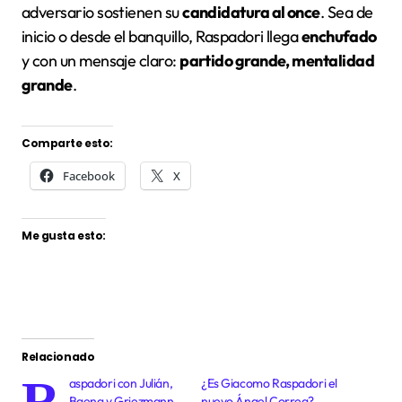
adversario sostienen su
candidatura al once
. Sea de
inicio o desde el banquillo, Raspadori llega
enchufado
y con un mensaje claro:
partido grande, mentalidad
grande
.
Comparte esto:
Facebook
X
Me gusta esto:
Relacionado
R
aspadori con Julián,
¿Es Giacomo Raspadori el
Baena y Griezmann
nuevo Ángel Correa?