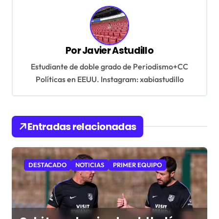
g
a
c
Por
Javier Astudillo
i
ó
Estudiante de doble grado de Periodismo+CC
Políticas en EEUU. Instagram: xabiastudillo
n
d
e
Entradas relacionadas
e
n
t
DESTACADO
NOTICIAS
PRIMER EQUIPO
r
a
d