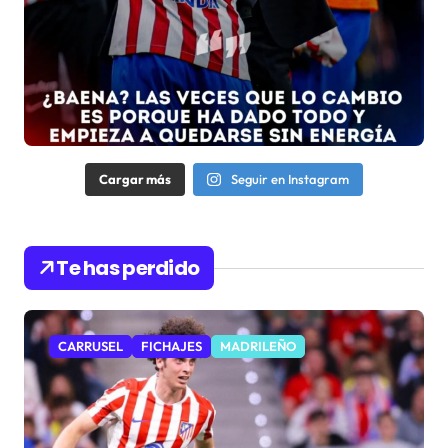
Cargar más
Seguir en Instagram
Te has perdido
CARRUSEL
FICHAJES
MADRILEÑO