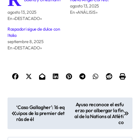
agosto 13, 2025
agosto 13, 2025
En «ANÁLISIS»
En «DESTACADO»
Raspadori sigue de dulce con
Italia
septiembre 8, 2025
En «DESTACADO»
N
Ayuso reconoce el esfu
‘Caso Gallagher’: 16 eq
a
erzo por albergar la fin
uipos de la premier det
al de la Nations al Atléti
rás de él
v
co
e