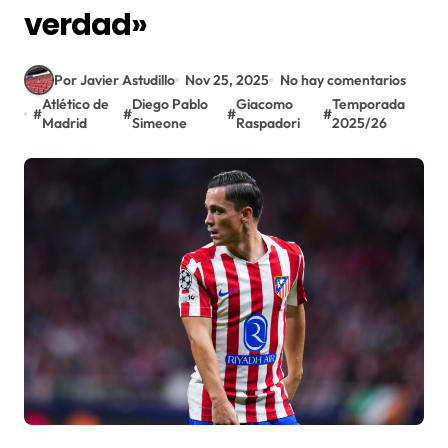
verdad»
Por Javier Astudillo
Nov 25, 2025
No hay comentarios
Atlético de
Diego Pablo
Giacomo
Temporada
#
#
#
#
Madrid
Simeone
Raspadori
2025/26