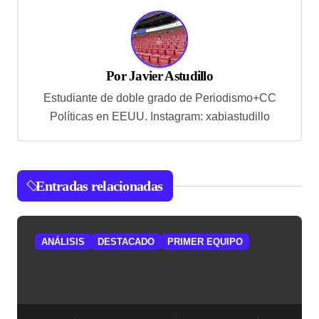
g
a
c
Por
Javier Astudillo
i
Estudiante de doble grado de Periodismo+CC
ó
Políticas en EEUU. Instagram: xabiastudillo
n
d
e
Entradas relacionadas
e
n
ANÁLISIS
DESTACADO
PRIMER EQUIPO
t
r
a