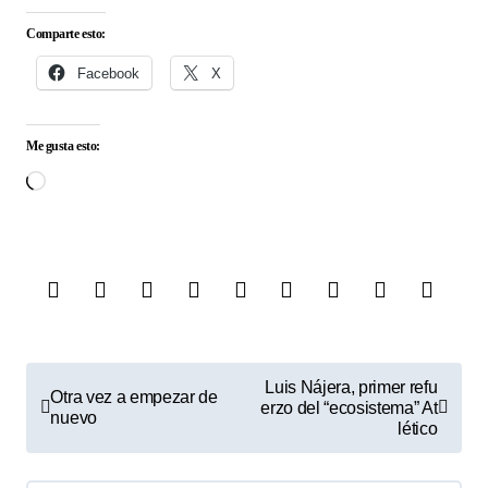
Comparte esto:
Facebook
X
Me gusta esto:
Cargando...
N
Luis Nájera, primer refu
Otra vez a empezar de
erzo del “ecosistema” At
a
nuevo
lético
v
e