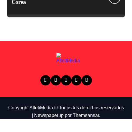
Corea
Copyright AtletiMedia © Todos los derechos reservados
|
Newspaperup
por
Themeansar
.
Instagram
Twitch
Youtube
Tiktok
Twitter
Facebook