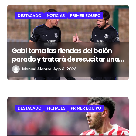
s
DESTACADO
NOTICIAS
PRIMER EQUIPO
Gabi toma las riendas del balón
parado y tratará de resucitar una
faceta que Simeone desea
Manuel Alonso
Ago 6, 2026
recuperar
DESTACADO
FICHAJES
PRIMER EQUIPO