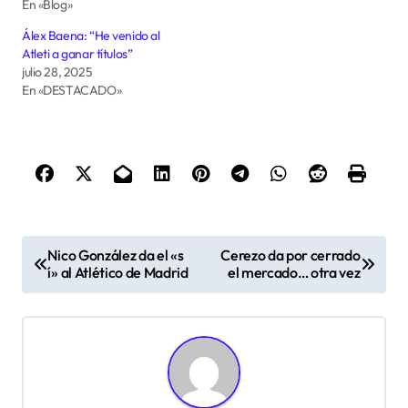
En «Blog»
Álex Baena: “He venido al
Atleti a ganar títulos”
julio 28, 2025
En «DESTACADO»
N
Nico González da el «s
Cerezo da por cerrado
a
í» al Atlético de Madrid
el mercado… otra vez
v
e
g
a