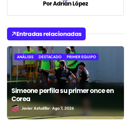
Por
Adrián López
c
i
ó
Entradas relacionadas
n
d
e
ANÁLISIS
DESTACADO
PRIMER EQUIPO
e
n
t
Simeone perfila su primer once en
r
Corea
a
Javier Astudillo
Ago 7, 2026
d
a